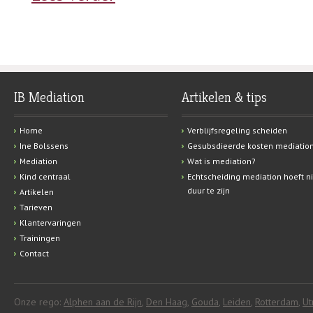
IB Mediation
Artikelen & tips
Home
Verblijfsregeling scheiden
Ine Bolssens
Gesubsdieerde kosten mediatio
Mediation
Wat is mediation?
Kind centraal
Echtscheiding mediation hoeft ni
duur te zijn
Artikelen
Tarieven
Klantervaringen
Trainingen
Contact
Onze rego:
Alphen aan de Rijn
,
Den Haag
,
Gouda
,
Leiden
,
Rotterdam
,
Ut