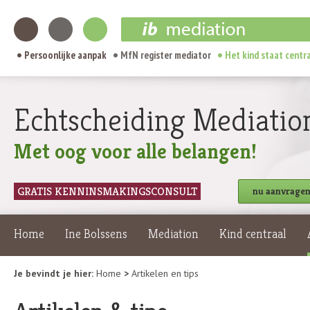
Persoonlijke aanpak
MfN register mediator
Het kind staat centr
Echtscheiding Mediatio
Met oog voor alle belangen!
GRATIS KENNINSMAKINGSCONSULT
nu aanvrage
Home
Ine Bolssens
Mediation
Kind centraal
Je bevindt je hier:
Home
>
Artikelen en tips