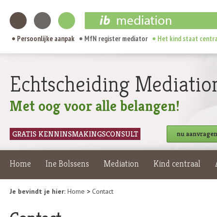
Persoonlijke aanpak
MfN register mediator
Het kind staat centr
Echtscheiding Mediatio
Met oog voor alle belangen!
GRATIS KENNINSMAKINGSCONSULT
nu aanvrage
Home
Ine Bolssens
Mediation
Kind centraal
Je bevindt je hier:
Home
>
Contact