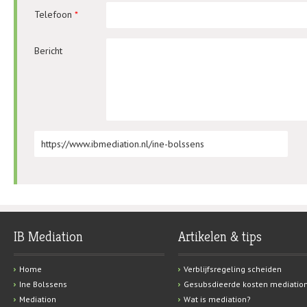
Telefoon
*
Bericht
URL
IB Mediation
Artikelen & tips
Home
Verblijfsregeling scheiden
Ine Bolssens
Gesubsdieerde kosten mediatio
Mediation
Wat is mediation?