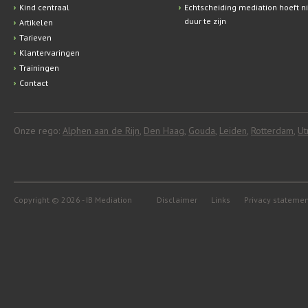
Kind centraal
Echtscheiding mediation hoeft ni
duur te zijn
Artikelen
Tarieven
Klantervaringen
Trainingen
Contact
Onze rego:
Alphen aan de Rijn
,
Den Haag
,
Gouda
,
Leiden
,
Rotterdam
,
Ut
Copyright © 2026 - IB Mediation
Disclaimer
Links
Privacy stateme