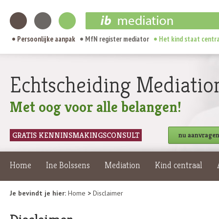
Persoonlijke aanpak
MfN register mediator
Het kind staat centr
Echtscheiding Mediatio
Met oog voor alle belangen!
GRATIS KENNINSMAKINGSCONSULT
nu aanvrage
Home
Ine Bolssens
Mediation
Kind centraal
Je bevindt je hier:
Home
>
Disclaimer