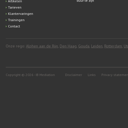
duur te zijn
Artikelen
Tarieven
Klantervaringen
Trainingen
Contact
Onze rego:
Alphen aan de Rijn
,
Den Haag
,
Gouda
,
Leiden
,
Rotterdam
,
Ut
Copyright © 2026 - IB Mediation
Disclaimer
Links
Privacy stateme