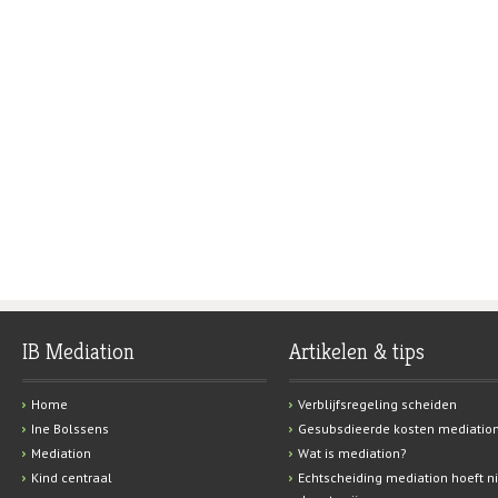
IB Mediation
Artikelen & tips
Home
Verblijfsregeling scheiden
Ine Bolssens
Gesubsdieerde kosten mediatio
Mediation
Wat is mediation?
Kind centraal
Echtscheiding mediation hoeft ni