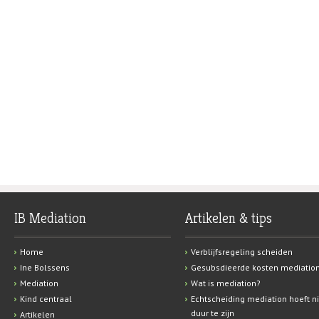
IB Mediation
Artikelen & tips
Home
Verblijfsregeling scheiden
Ine Bolssens
Gesubsdieerde kosten mediatio
Mediation
Wat is mediation?
Kind centraal
Echtscheiding mediation hoeft ni
duur te zijn
Artikelen