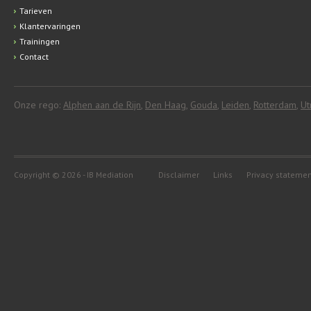
Tarieven
Klantervaringen
Trainingen
Contact
Onze rego:
Alphen aan de Rijn
,
Den Haag
,
Gouda
,
Leiden
,
Rotterdam
,
Ut
Copyright © 2026 - IB Mediation
Disclaimer
Links
Privacy stateme