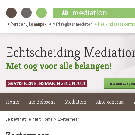
Persoonlijke aanpak
MfN register mediator
Het kind staat centr
Echtscheiding Mediatio
Met oog voor alle belangen!
GRATIS KENNINSMAKINGSCONSULT
nu aanvrage
Home
Ine Bolssens
Mediation
Kind centraal
Je bevindt je hier:
Home
>
Zoetermeer