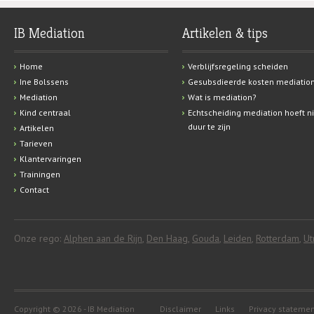
IB Mediation
Artikelen & tips
Home
Verblijfsregeling scheiden
Ine Bolssens
Gesubsdieerde kosten mediatio
Mediation
Wat is mediation?
Kind centraal
Echtscheiding mediation hoeft ni
duur te zijn
Artikelen
Tarieven
Klantervaringen
Trainingen
Contact
Onze rego:
Alphen aan de Rijn
,
Den Haag
,
Gouda
,
Leiden
,
Rotterdam
,
Ut
Copyright © 2026 - IB Mediation
Disclaimer
Links
Privacy stateme