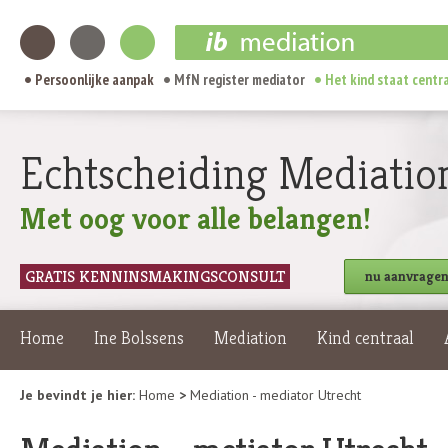
Persoonlijke aanpak
MfN register mediator
Het kind staat centr
Echtscheiding Mediatio
Met oog voor alle belangen!
GRATIS KENNINSMAKINGSCONSULT
nu aanvrage
Home
Ine Bolssens
Mediation
Kind centraal
Je bevindt je hier:
Home
>
Mediation - mediator Utrecht