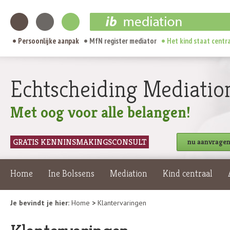
Persoonlijke aanpak
MfN register mediator
Het kind staat centr
Echtscheiding Mediatio
Met oog voor alle belangen!
GRATIS KENNINSMAKINGSCONSULT
nu aanvrage
Home
Ine Bolssens
Mediation
Kind centraal
Je bevindt je hier:
Home
>
Klantervaringen