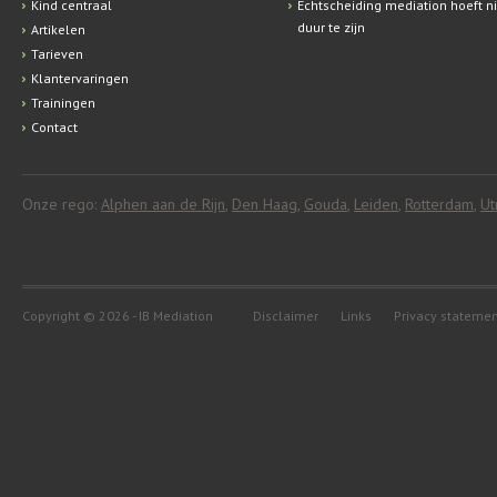
Kind centraal
Echtscheiding mediation hoeft ni
duur te zijn
Artikelen
Tarieven
Klantervaringen
Trainingen
Contact
Onze rego:
Alphen aan de Rijn
,
Den Haag
,
Gouda
,
Leiden
,
Rotterdam
,
Ut
Copyright © 2026 - IB Mediation
Disclaimer
Links
Privacy stateme