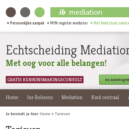
Persoonlijke aanpak
MfN register mediator
Het kind staat centr
Echtscheiding Mediatio
Met oog voor alle belangen!
GRATIS KENNINSMAKINGSCONSULT
nu aanvrage
Home
Ine Bolssens
Mediation
Kind centraal
Je bevindt je hier:
Home
>
Tarieven